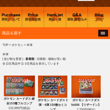
商品を探す
TOP
>
ポケモン
>
本弾
本弾
[ 並び順を変更 ] -
新着順
-
旧着順
-
価格が安い順
全 [10] 商品中 [1-10] 商品を表示しています
SOLD OUT
SOLD OUT
SOLD OUT
ポケモン カードダス 緑
ポケモン カードダス 3
ポケモン カードダス
全153種フルコンプ
弾・4弾 150種セミコ
№006 【リザードン】
132,980円(税込)
ンプ
7,700円(税込)