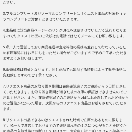
ださい。
3.フルコンプリート及びノーマルコンプリートはリクエスト出品の対象外（キ
ラコンプリートは対象）とさせていただきます。
4.出品後に該当商品ページへのリンクURLを送信させていただく流れとなりま
すのでリクエスト出品のご依頼はお電話ではなくメールにてお願い致します。
5.私一人で運営しており商品発送や査定等他の業務も並行して行なっているた
め在庫確認にはお日にちをいただく場合がございますので予めご了承いただき
ますようお願い致します。
6.販売価格は時価となります。同じ商品でも出品する時期によって販売価格は
変動致しますのでご了承ください。
7.リクエスト商品のお取り置き期間は在庫確認完了のご連絡から５日間とさせ
ていただきます。お取り置き期間が過ぎた後の在庫の保証はできませんのでご
注意ください。また、在庫確認完了のご連絡から5日以上経過してもお客様から
のご返信がなかった場合、次回からのリクエスト出品はお断りさせていただき
ます。
8.リクエスト出品できるのはクエストされた時点で在庫のあるものに限りま
す。私一人で運営しておりますので連絡漏れ等のミスにつながることを防ぐた
め商品の入荷連絡はお断りしております。大変申し訳ございませんが何卒ご了