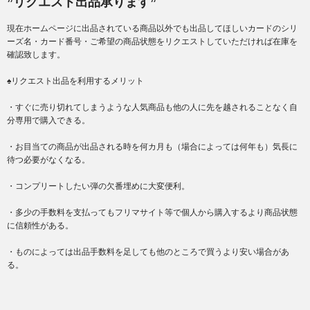
”リクエスト出品承ります”
現在ホームページに出品されている商品以外でも出品してほしいカードのシリ
ーズ名・カード番号・ご希望の商品状態をリクエストしていただければ在庫を
確認致します。
♠リクエスト出品を利用するメリット
・すぐに売り切れてしまうような人気商品も他の人に先を越されることなく自
分専用で購入できる。
・お目当ての商品が出品される時を何カ月も（場合によっては何年も）気長に
待つ必要がなくなる。
・コンプリートしたい弾の欠番埋めに大変便利。
・多少の手数料を支払ってもフリマサイト等で個人から購入するより商品状態
に信頼性がある。
・ものによっては出品手数料を足しても他のところで買うより安い場合があ
る。