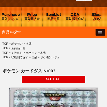
商品を探す
TOP
>
ポケモン
>
本弾
TOP
>
全商品一覧
TOP
>
１枚出し
>
ポケモン
>
本弾
TOP
>
状態別で探す
>
美品
>
ポケモン（美）
ポケモン カードダス №003
SOLD OUT