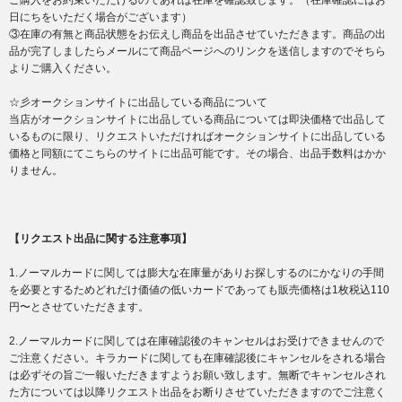
ご購入をお約束いただけるのであれば在庫を確認致します。（在庫確認にはお
日にちをいただく場合がございます）
③在庫の有無と商品状態をお伝えし商品を出品させていただきます。商品の出
品が完了しましたらメールにて商品ページへのリンクを送信しますのでそちら
よりご購入ください。
☆彡オークションサイトに出品している商品について
当店がオークションサイトに出品している商品については即決価格で出品して
いるものに限り、リクエストいただければオークションサイトに出品している
価格と同額にてこちらのサイトに出品可能です。その場合、出品手数料はかか
りません。
【リクエスト出品に関する注意事項】
1.ノーマルカードに関しては膨大な在庫量がありお探しするのにかなりの手間
を必要とするためどれだけ価値の低いカードであっても販売価格は1枚税込110
円〜とさせていただきます。
2.ノーマルカードに関しては在庫確認後のキャンセルはお受けできませんので
ご注意ください。キラカードに関しても在庫確認後にキャンセルをされる場合
は必ずその旨ご一報いただきますようお願い致します。無断でキャンセルされ
た方については以降リクエスト出品をお断りさせていただきますのでご注意く