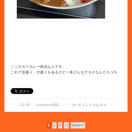
ここのカツカレー絶品なんです。
これで並盛り…大盛りもあるけど一体どんなデカさなんだろう💦
10:36
comments
(0)
-
by
ヴィントコレクト
1
2
3
>|
back>>