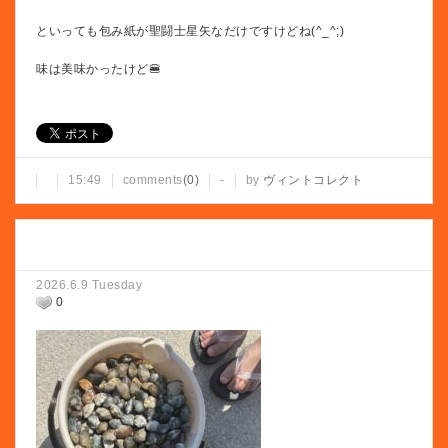
といっても包み紙が聖闘士星矢なだけですけどね(^_^;)
味は美味かったけど🍔
15:49
comments
(0)
-
by
ヴィントコレクト
2026.6.9 Tuesday
0