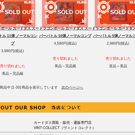
ボール カードダス スー
ドラゴンボール カードダス スー
ドラゴンボール カードダス
トル 11弾 ノーマルコン
パーバトル 10弾ノーマルコンプ
パーバトル 5弾ノーマル
プ
4,580円(税込)
2,980円(税込)
3,980円(税込)
売り切れました
売り切れました
売り切れました
美品～完品級
並品～美品
美品～完品級
2] 商品中 [1-30] 商品を表示しています
次のページへ
カードダス買取・販売・通販専門店
VINT COLLECT（ヴィントコレクト）