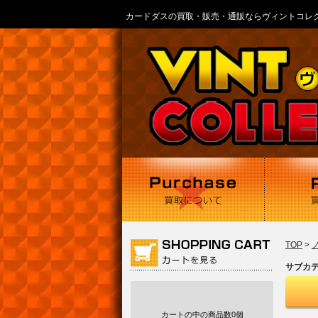
カードダスの買取・販売・通販ならヴィントコレ
TOP
>
サブカ
カートの中の商品数
0個