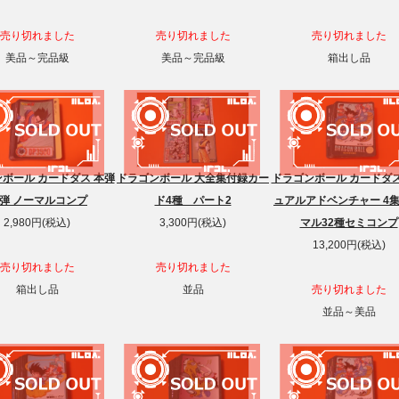
売り切れました
売り切れました
売り切れました
美品～完品級
美品～完品級
箱出し品
ボール カードダス 本弾
ドラゴンボール 大全集付録カー
ドラゴンボール カードダス
3弾 ノーマルコンプ
ド4種 パート2
ュアルアドベンチャー 4集
2,980円(税込)
3,300円(税込)
マル32種セミコンプ
13,200円(税込)
売り切れました
売り切れました
箱出し品
並品
売り切れました
並品～美品