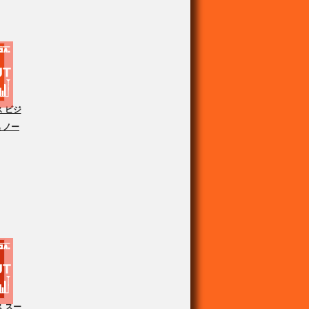
 ビジ
 ノー
 スー