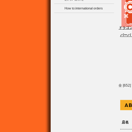
How to:international orders
ドラゴン
パーバ
全 [65
店名