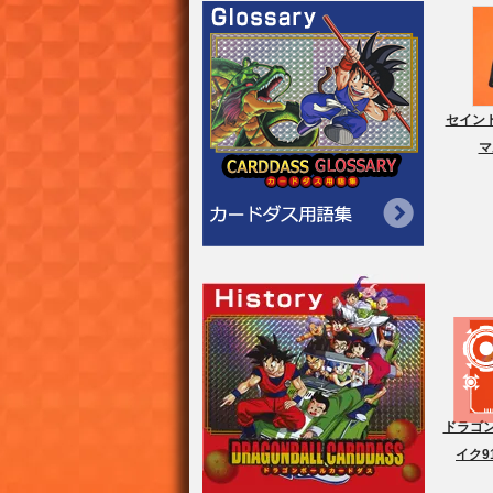
セイント
マ
ドラゴン
イク9