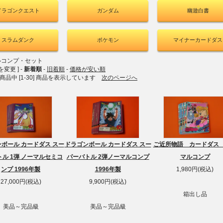
ドラゴンクエスト
ガンダム
幽遊白書
スラムダンク
ポケモン
マイナーカードダス
ルコンプ・セット
を変更 ] -
新着順
-
旧着順
-
価格が安い順
2] 商品中 [1-30] 商品を表示しています
次のページへ
ボール カードダス スー
ドラゴンボール カードダス スー
ご近所物語 カードダス
ル 1弾 ノーマルセミコ
パーバトル 2弾ノーマルコンプ
マルコンプ
ンプ 1996年製
1996年製
1,980円(税込)
27,000円(税込)
9,900円(税込)
箱出し品
美品～完品級
美品～完品級