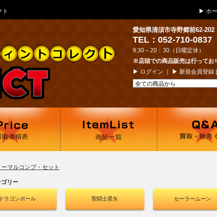
クト
▶
ホ
愛知県清須市寺野郷前62-202
TEL：052-710-0837
9:30～20：30（日曜定休）
※店頭での商品販売は行ってお
▶
ログイン
｜ ▶
新規会員登録
ノーマルコンプ・セット
テゴリー
ドラゴンボール
聖闘士星矢
セーラームーン