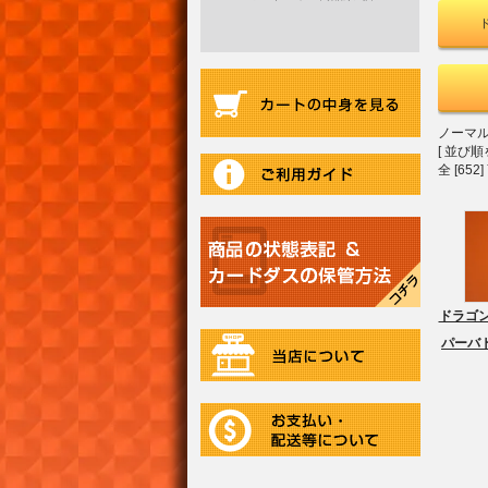
ノーマ
[ 並び順
全 [65
ドラゴン
パーバト