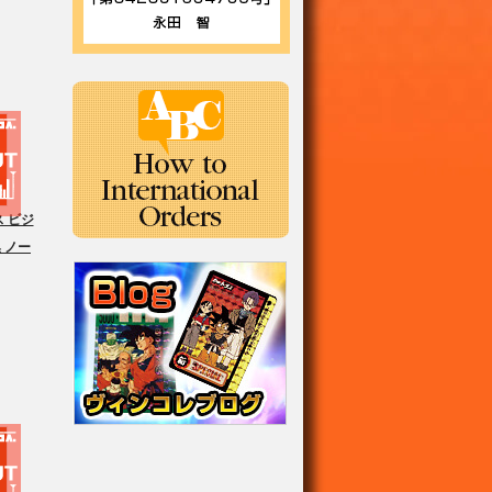
 ビジ
 ノー