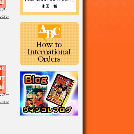
 スー
ルコン
 スー
ルコン