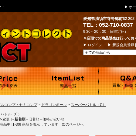
クト
▶
ホ
愛知県清須市寺野郷前62-202
TEL：052-710-0837
9:30～20：30（日曜定休）
※店頭での商品販売は行ってお
▶
ログイン
｜ ▶
新規会員登録
フルコンプ・セミコンプ
>
ドラゴンボール
>
スーパーバトル（C）
ーバトル（C）
を変更 ] -
新着順
-
旧着順
-
価格が安い順
8] 商品中 [1-30] 商品を表示しています
次のページへ