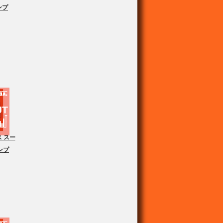
ンプ
 スー
ンプ