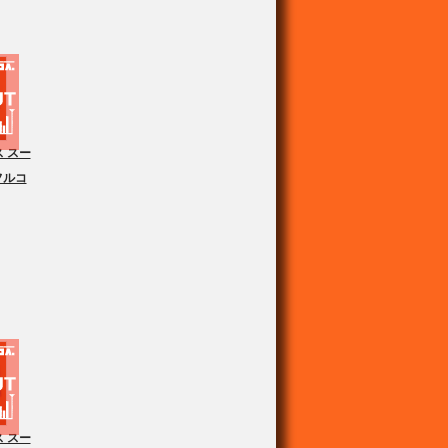
 スー
フルコ
 スー