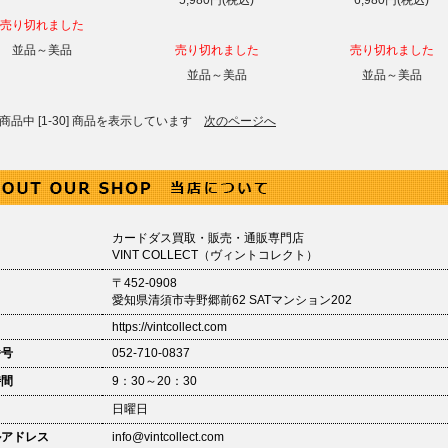
5,980円(税込)
6,980円(税込)
売り切れました
並品～美品
売り切れました
売り切れました
並品～美品
並品～美品
8] 商品中 [1-30] 商品を表示しています
次のページへ
カードダス買取・販売・通販専門店
VINT COLLECT（ヴィントコレクト）
〒452-0908
愛知県清須市寺野郷前62 SATマンション202
https://vintcollect.com
番号
052-710-0837
時間
9：30～20：30
日
日曜日
ルアドレス
info@vintcollect.com