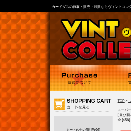
カードダスの買取・販売・通販ならヴィントコレ
TOP
>
スーパ
[ 並び順
全 [45
カートの中の商品数
0個