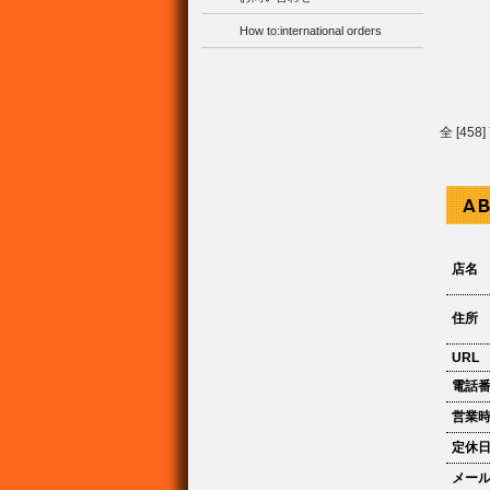
How to:international orders
全 [45
店名
住所
URL
電話
営業
定休
メー