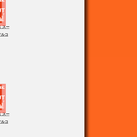
 スー
フルコ
 スー
フルコ