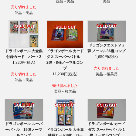
美品
並品～美品
売り切れました
並品～美品
SOLD OUT
SOLD OUT
SOLD OUT
ドラゴンクエストⅤ 2
ドラゴンボール 大全集
ドラゴンボール カード
弾 ノーマル36種コンプ
付録カード パート2
ダス スーパーバトル
1,650円(税込)
1,320円(税込)
2弾・8弾ノーマルコン
プ
売り切れました
売り切れました
11,230円(税込)
美品～極美品
並品～美品
売り切れました
美品～極美品
SOLD OUT
SOLD OUT
SOLD OUT
ドラゴンボール スーパ
ドラゴンボール カード
ドラゴンボール 大全集
ーバトル 19弾ノーマ
ダス スーパーバトル 1
付録カード4種 パー
ルコンプ
弾 ノーマルコンプ