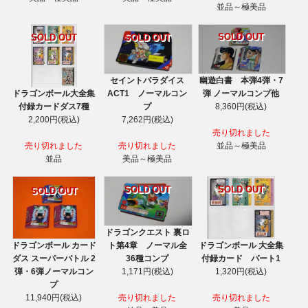
並品～極美品
SOLD OUT
SOLD OUT
SOLD OUT
セイントパラダイス
幽遊白書 本弾4弾・7
ドラゴンボール大全集
ACT1 ノーマルコン
弾 ノーマルコンプ他
付録カードダス7種
プ
8,360円(税込)
2,200円(税込)
7,262円(税込)
売り切れました
売り切れました
売り切れました
並品～極美品
並品
美品～極美品
SOLD OUT
SOLD OUT
SOLD OUT
ドラゴンクエスト 裏ロ
ドラゴンボール カード
ドラゴンボール 大全集
ト第4章 ノーマル全
ダス スーパーバトル 2
付録カード パート1
36種コンプ
弾・6弾ノーマルコン
1,320円(税込)
1,171円(税込)
プ
11,940円(税込)
売り切れました
売り切れました