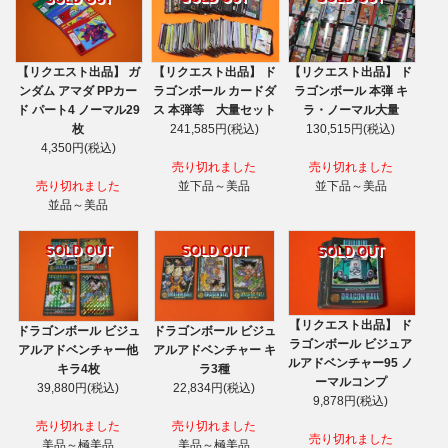
【リクエスト出品】 ガ
【リクエスト出品】 ド
【リクエスト出品】 ド
ンダム アマダ PPカー
ラゴンボール カードダ
ラゴンボール 本弾 キ
ド パート4 ノーマル29
ス 本弾等 大量セット
ラ・ノーマル大量
枚
241,585円(税込)
130,515円(税込)
4,350円(税込)
売り切れました
売り切れました
売り切れました
並下品～美品
並下品～美品
並品～美品
SOLD OUT
SOLD OUT
SOLD OUT
【リクエスト出品】 ド
ドラゴンボール ビジュ
ドラゴンボール ビジュ
ラゴンボール ビジュア
アルアドベンチャー他
アルアドベンチャー キ
ルアドベンチャー95 ノ
キラ4枚
ラ3種
ーマルコンプ
39,880円(税込)
22,834円(税込)
9,878円(税込)
売り切れました
売り切れました
売り切れました
美品～極美品
美品～極美品