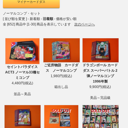
マイナーカードダス
ノーマルコンプ・セット
[ 並び順を変更 ] -
新着順
-
旧着順
-
価格が安い順
全 [652] 商品中 [1-30] 商品を表示しています
次のページへ
ご近所物語 カードダ
ドラゴンボール カード
セイントパラダイス
ス ノーマルコンプ
ダス スーパーバトル 2
ACT3 ノーマル33種セ
1,980円(税込)
弾ノーマルコンプ
ミコンプ
1996年製
4,480円(税込)
箱出し品
9,900円(税込)
並品～美品
美品～完品級
SOLD OUT
SOLD OUT