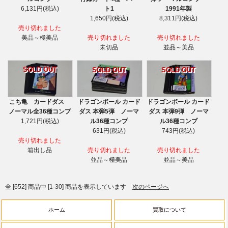
ト1
6,131円(税込)
1991年製
1,650円(税込)
8,311円(税込)
売り切れました
売り切れました
美品～極美品
売り切れました
未切品
並品～美品
SOLD OUT
SOLD OUT
SOLD OUT
こち亀 カードダス
ドラゴンボール カード
ドラゴンボール カード
ノーマル全36種コンプ
ダス 本弾5弾 ノーマ
ダス 本弾9弾 ノーマ
1,721円(税込)
ル36種コンプ
ル36種コンプ
631円(税込)
743円(税込)
売り切れました
箱出し品
売り切れました
売り切れました
並品～極美品
並品～美品
全 [652] 商品中 [1-30] 商品を表示しています
次のページへ
ホーム
買取について