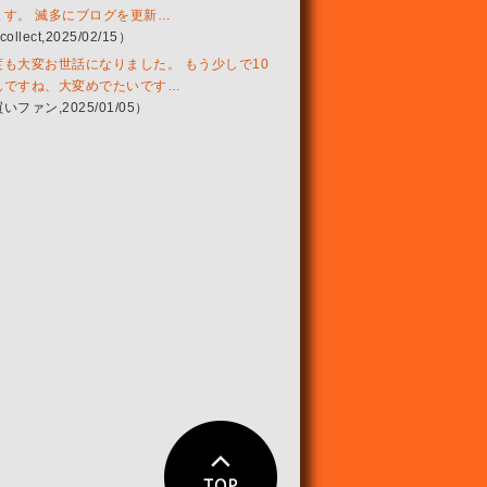
ます。 滅多にブログを更新…
collect,2025/02/15）
度も大変お世話になりました。 もう少しで10
んですね、大変めでたいです…
いファン,2025/01/05）