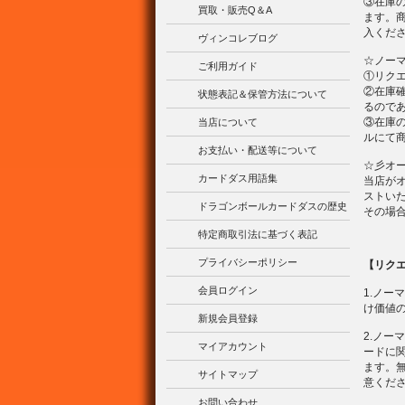
③在庫
買取・販売Q＆A
ます。
入くだ
ヴィンコレブログ
☆ノー
ご利用ガイド
①リク
②在庫
状態表記＆保管方法について
るので
③在庫
当店について
ルにて
お支払い・配送等について
☆彡オ
カードダス用語集
当店が
ストい
ドラゴンボールカードダスの歴史
その場
特定商取引法に基づく表記
プライバシーポリシー
【リク
会員ログイン
1.ノ
け価値の
新規会員登録
2.ノ
マイアカウント
ードに
ます。
サイトマップ
意くだ
お問い合わせ