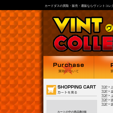
カードダスの買取・販売・通販ならヴィントコレ
TOP
>
TOP
>
TOP
>
TOP
>
TOP
>
カートの中の商品数
0個