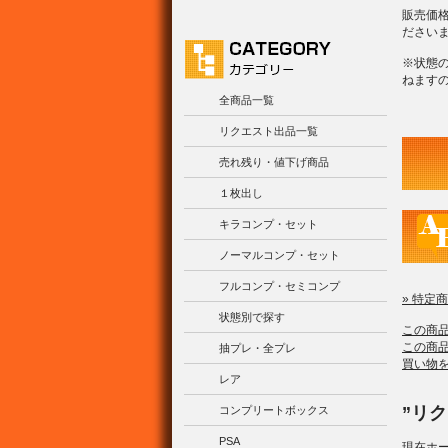
販売価
ださい
※状態
ねます
全商品一覧
リクエスト出品一覧
売れ残り・値下げ商品
１枚出し
キラコンプ・セット
ノーマルコンプ・セット
フルコンプ・セミコンプ
» 特定
状態別で探す
この商
この商
抽プレ・全プレ
買い物
レア
”リ
コンプリートボックス
PSA
現在ホ