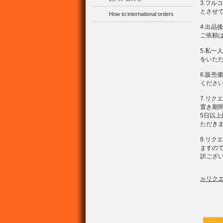
3.フ
とさせ
How to:international orders
4.出品
ご依頼
5.私
をいた
6.販
くださ
7.リ
置き期
5日以
ただき
8.リ
ますの
訳ござ
≫リク