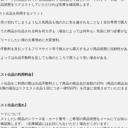
商品状態をリクエストしていただければ在庫を確認致します。
エスト出品を利用するメリット
に売り切れてしまうような人気商品も他の人に先を越されることなく自分専用で購入
当ての商品が出品される時を何カ月も（場合によっては何年も）気長に待つ必要がな
プリートしたい弾の欠番埋めに大変便利。
の手数料を支払ってもフリマサイト等で個人から購入するより商品状態に信頼性があ
によっては出品手数料を足しても他のところで買うより安い場合がある。
エスト出品の利用料金】
スト出品をご利用の際は出品手数料として商品の税込合計金額の10%（商品の税込合
円未満の場合はリクエスト出品１回につき一律550円）を代金に加算させていただき
エスト出品の流れ】
カードについて
エストしたい商品のシリーズ名・カード番号・ご希望の商品状態をメールにてお知ら
を確認致します。（在庫確認にはお日にちをいただく場合がございます）