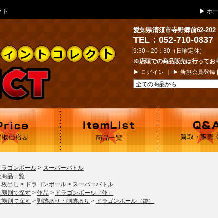
クト
▶
ホ
愛知県清須市寺野郷前62-202
TEL：052-710-0837
9:30～20：30（日曜定休）
※店頭での商品販売は行ってお
▶
ログイン
｜ ▶
新規会員登録
ドラゴンボール
>
スーパーバトル
全商品一覧
１枚出し
>
ドラゴンボール
>
スーパーバトル
状態別で探す
>
並品
>
ドラゴンボール（並）
状態別で探す
>
剥跡あり・削跡あり
>
ドラゴンボール（跡）