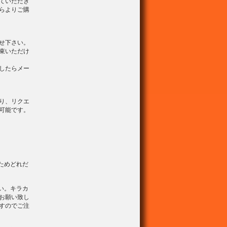
ていただき
らよりご購
せ下さい。
束いただけ
したらメー
り、リクエ
可能です。
ためどれだ
い。キラカ
お願い致し
すのでご注