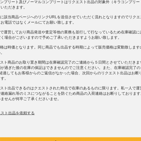
ルコンプリート及びノーマルコンプリートはリクエスト出品の対象外（キラコンプリー
ていただきます。
後に該当商品ページへのリンクURLを送信させていただく流れとなりますのでリクエ
はお電話ではなくメールにてお願い致します。
一人で運営しており商品発送や査定等他の業務も並行して行なっているため在庫確認に
だく場合がございますので予めご了承いただきますようお願い致します。
売価格は時価となります。同じ商品でも出品する時期によって販売価格は変動致します
い。
クエスト商品のお取り置き期間は在庫確認完了のご連絡から５日間とさせていただきま
間が過ぎた後の在庫の保証はできませんのでご注意ください。また、在庫確認完了の
上経過してもお客様からのご返信がなかった場合、次回からのリクエスト出品はお断
ます。
クエスト出品できるのはクエストされた時点で在庫のあるものに限ります。私一人で運
で連絡漏れ等のミスにつながることを防ぐため商品の入荷連絡はお断りしております
いませんが何卒ご了承くださいませ。
エスト出品を依頼する