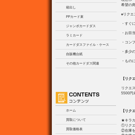
希望の
箱出し
♠リク
PPカード束
・すぐ
ジャンボカードダス
・お目
ラミカード
・コン
カードダスファイル・ケース
・多少
自販機台紙
・もの
その他カードダス関連
【リク
リクエ
5500
ホーム
【リク
買取について
★キラ
①リク
買取価格表
②在庫