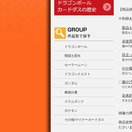
【商品
※剥跡
新品
新品も
未使
傷や汚
ドラゴンボール
目立
聖闘士星矢
多少の
セーラームーン
やや
目立つ
ドラゴンクエスト
〇
傷や
ガンダム
ひとめ
幽遊白書
全体
大きな
スラムダンク
ポケモン
画像の
その他/マイナーカードダス
商品状
ださい