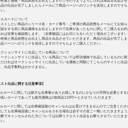
の有無と価格・商品状態をお伝えしますのでそのうえでよろしければ商品を出品させ
商品の出品が完了しましたらメールにて商品ページへのリンクを送信しますのでそち
さい。
マルカードについて
エストしたい商品のシリーズ名・カード番号・ご希望の商品状態をメールにてお知ら
確認をする前に商品価格をお伝えしますので在庫があったものに関してご購入をお約
あれば在庫を確認致します。（在庫確認にはお日にちをいただく場合がございます）
の有無と商品状態をお伝えし商品を出品させていただきます。商品の出品が完了しま
商品ページへのリンクを送信しますのでそちらよりご購入ください。
ークションサイトに出品している商品について
オークションサイトに出品している商品については即決価格で出品しているものに限
ただければオークションサイトに出品している価格と同額にてこちらのサイトに出品
合、出品手数料はかかりません。
エスト出品に関する注意事項】
ーマルカードに関しては膨大な在庫量がありお探しするのにかなりの手間を必要とする
低いカードであっても販売価格は1枚税込110円〜とさせていただきます。
ーマルカードに関しては在庫確認後のキャンセルはお受けできませんのでご注意くださ
関しても在庫確認後にキャンセルをされる場合は必ずその旨ご一報いただきますよう
無断でキャンセルされた方については以降リクエスト出品をお断りさせていただきま
さい。