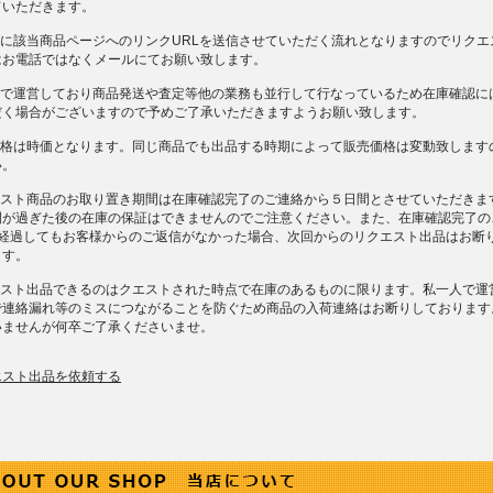
ていただきます。
後に該当商品ページへのリンクURLを送信させていただく流れとなりますのでリクエ
はお電話ではなくメールにてお願い致します。
一人で運営しており商品発送や査定等他の業務も並行して行なっているため在庫確認に
だく場合がございますので予めご了承いただきますようお願い致します。
売価格は時価となります。同じ商品でも出品する時期によって販売価格は変動致します
い。
クエスト商品のお取り置き期間は在庫確認完了のご連絡から５日間とさせていただきま
間が過ぎた後の在庫の保証はできませんのでご注意ください。また、在庫確認完了の
上経過してもお客様からのご返信がなかった場合、次回からのリクエスト出品はお断
ます。
クエスト出品できるのはクエストされた時点で在庫のあるものに限ります。私一人で運
で連絡漏れ等のミスにつながることを防ぐため商品の入荷連絡はお断りしております
いませんが何卒ご了承くださいませ。
エスト出品を依頼する