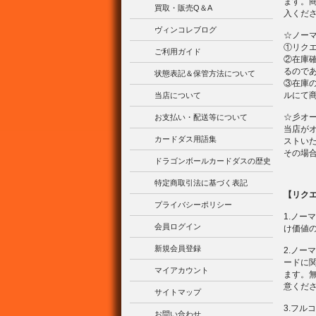
ます。
買取・販売Q＆A
入くだ
ヴィンコレブログ
☆ノー
①リク
ご利用ガイド
②在庫
るので
状態表記＆保管方法について
③在庫
ルにて
当店について
☆彡オ
お支払い・配送等について
当店が
カードダス用語集
ストい
その場
ドラゴンボールカードダスの歴史
特定商取引法に基づく表記
【リク
プライバシーポリシー
1.ノ
会員ログイン
け価値の
新規会員登録
2.ノ
ードに
マイアカウント
ます。
意くだ
サイトマップ
3.フ
お問い合わせ