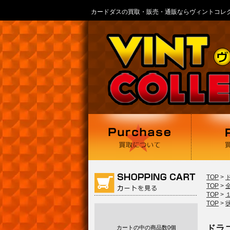
カードダスの買取・販売・通販ならヴィントコレ
TOP
>
TOP
>
TOP
>
TOP
>
ドラゴ
カートの中の商品数
0個