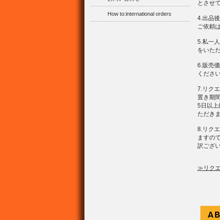
とさせ
How to:international orders
4.出品
ご依頼
5.私
をいた
6.販
くださ
7.リ
置き期
5日以
ただき
8.リ
ますの
訳ござ
≫リク