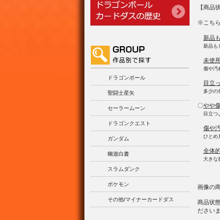
【商品
※こち
新品
新品も
未使
傷や汚
ドラゴンボール
目立
多少の
聖闘士星矢
〇
やや
セーラームーン
目立つ
ドラゴンクエスト
傷や
ひとめ
ガンダム
全体
幽遊白書
大きな
スラムダンク
ポケモン
画像の
その他/マイナーカードダス
商品状
ださい