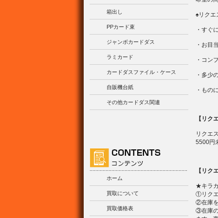
箱出し
♠リク
PPカード束
・すぐ
ジャンボカードダス
・お目
ラミカード
・コン
カードダスファイル・ケース
・多少
自販機台紙
・もの
その他カードダス関連
【リク
リクエ
5500
【リク
ホーム
★キラ
買取について
①リク
②在庫
買取価格表
③在庫