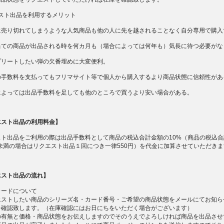
エスト出品を利用するメリット
に売り切れてしまうような人気商品も他の人に先を越されることなく自分専用で購入
当ての商品が出品される時を何カ月も（場合によっては何年も）気長に待つ必要がな
プリートしたい弾の欠番埋めに大変便利。
の手数料を支払ってもフリマサイト等で個人から購入するより商品状態に信頼性があ
によっては出品手数料を足しても他のところで買うより安い場合がある。
エスト出品の利用料金】
スト出品をご利用の際は出品手数料として商品の税込合計金額の10%（商品の税込合
円未満の場合はリクエスト出品１回につき一律550円）を代金に加算させていただき
エスト出品の流れ】
カードについて
エストしたい商品のシリーズ名・カード番号・ご希望の商品状態をメールにてお知ら
を確認致します。（在庫確認にはお日にちをいただく場合がございます）
の有無と価格・商品状態をお伝えしますのでそのうえでよろしければ商品を出品させ