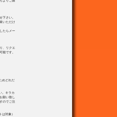
らよりご購
せ下さい。
束いただけ
したらメー
り、リクエ
可能です。
ためどれだ
い。キラカ
お願い致し
すのでご注
トは対象）