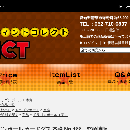
クト
▶
ホ
愛知県清須市寺野郷前62-202
TEL：052-710-0837
9:30～20：30（日曜定休）
※店頭での商品販売は行ってお
▶
ログイン
｜ ▶
新規会員登録
ドラゴンボール
>
本弾
全商品一覧
１枚出し
>
ドラゴンボール
>
本弾
状態別で探す
>
美品
>
ドラゴンボール（美）
ンボール カードダス 本弾 No.422 究極博版