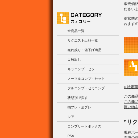
販売価
ださい
※状態
ねます
全商品一覧
リクエスト出品一覧
売れ残り・値下げ商品
１枚出し
キラコンプ・セット
ノーマルコンプ・セット
» 特定
フルコンプ・セミコンプ
この商
状態別で探す
この商
買い物
抽プレ・全プレ
レア
”リ
コンプリートボックス
現在ホ
PSA
希望の