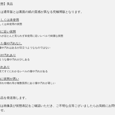
状態】美品
らは通常版とは裏面の紙の質感が異なる究極博版となります。
もしくは未使用
しくは未使用の状態
用に近い状態
れがほとんど見られず未使用に近いレベルで綺麗な状態
った傷や汚れなし
傷や汚れはあるが目立つようなものではない
傷や汚れあり
ような傷や汚れが少しある
汚れあり
見てすぐにわかるレベルの傷や汚れがある
的に状態が悪い
折れや捲れ等が複数箇所にあり傷や汚れが著しい
商品を発送致します。
態は画像及び状態表記をご確認いただき、ご不明な点等ございましたらお気軽にお問
ませ。