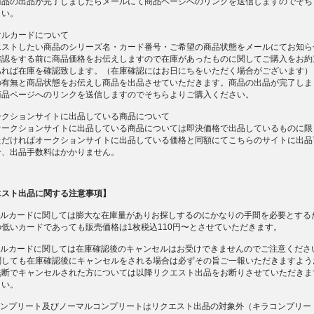
商品の出品が完了しましたらメールにて商品ページへのリンクを送信しますのでそち
さい。
マルカードについて
エストしたい商品のシリーズ名・カード番号・ご希望の商品状態をメールにてお知ら
確認をする前に商品価格をお伝えしますので在庫があったものに関してご購入をお約
あれば在庫を確認致します。（在庫確認にはお日にちをいただく場合がございます）
の有無と商品状態をお伝えし商品を出品させていただきます。商品の出品が完了しま
商品ページへのリンクを送信しますのでそちらよりご購入ください。
ークションサイトに出品している商品について
オークションサイトに出品している商品については即決価格で出品しているものに限
ただければオークションサイトに出品している価格と同額にてこちらのサイトに出品
合、出品手数料はかかりません。
エスト出品に関する注意事項】
ーマルカードに関しては膨大な在庫量がありお探しするのにかなりの手間を必要とする
低いカードであっても販売価格は1枚税込110円〜とさせていただきます。
ーマルカードに関しては在庫確認後のキャンセルはお受けできませんのでご注意くださ
関しても在庫確認後にキャンセルをされる場合は必ずその旨ご一報いただきますよう
無断でキャンセルされた方については以降リクエスト出品をお断りさせていただきま
さい。
ルコンプリート及びノーマルコンプリートはリクエスト出品の対象外（キラコンプリー