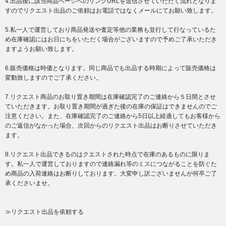
4.出品後に該当商品ページへのリンクURLを送信させていただく流れとなりま
すのでリクエスト出品のご依頼はお電話ではなくメールにてお願い致します。
5.私一人で運営しており商品発送や査定等他の業務も並行して行なっているた
め在庫確認にはお日にちをいただく場合がございますので予めご了承いただき
ますようお願い致します。
6.販売価格は時価となります。同じ商品でも出品する時期によって販売価格は
変動致しますのでご了承ください。
7.リクエスト商品のお取り置き期間は在庫確認完了のご連絡から５日間とさせ
ていただきます。お取り置き期間が過ぎた後の在庫の保証はできませんのでご
注意ください。また、在庫確認完了のご連絡から5日以上経過してもお客様から
のご返信がなかった場合、次回からのリクエスト出品はお断りさせていただき
ます。
8.リクエスト出品できるのはクエストされた時点で在庫のあるものに限りま
す。私一人で運営しておりますので連絡漏れ等のミスにつながることを防ぐた
め商品の入荷連絡はお断りしております。大変申し訳ございませんが何卒ご了
承くださいませ。
≫リクエスト出品を依頼する