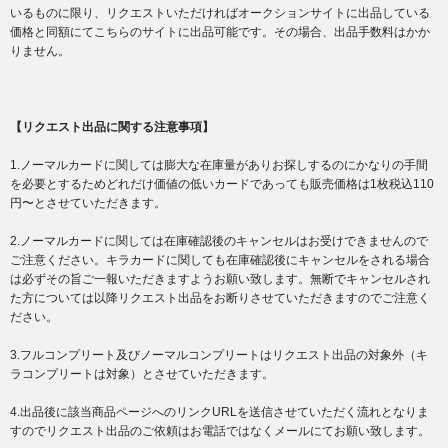
いるものに限り、リクエストいただければオークションサイトに出品している
価格と同額にてこちらのサイトに出品可能です。その場合、出品手数料はかか
りません。
【リクエスト出品に関する注意事項】
1.ノーマルカードに関しては膨大な在庫量がありお探しするのにかなりの手間
を必要とするためどれだけ価値の低いカードであっても販売価格は1枚税込110
円〜とさせていただきます。
2.ノーマルカードに関しては在庫確認後のキャンセルはお受けできませんので
ご注意ください。キラカードに関しても在庫確認後にキャンセルをされる場合
は必ずその旨ご一報いただきますようお願い致します。無断でキャンセルされ
た方については以降リクエスト出品をお断りさせていただきますのでご注意く
ださい。
3.フルコンプリート及びノーマルコンプリートはリクエスト出品の対象外（キ
ラコンプリートは対象）とさせていただきます。
4.出品後に該当商品ページへのリンクURLを送信させていただく流れとなりま
すのでリクエスト出品のご依頼はお電話ではなくメールにてお願い致します。