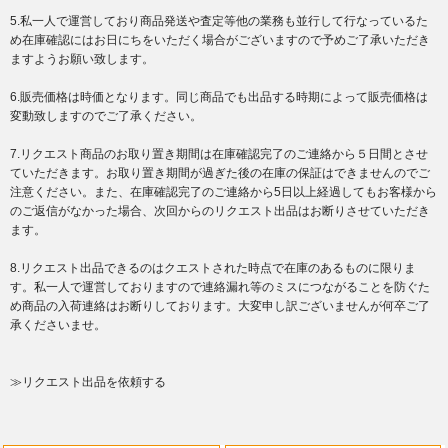
5.私一人で運営しており商品発送や査定等他の業務も並行して行なっているた
め在庫確認にはお日にちをいただく場合がございますので予めご了承いただき
ますようお願い致します。
6.販売価格は時価となります。同じ商品でも出品する時期によって販売価格は
変動致しますのでご了承ください。
7.リクエスト商品のお取り置き期間は在庫確認完了のご連絡から５日間とさせ
ていただきます。お取り置き期間が過ぎた後の在庫の保証はできませんのでご
注意ください。また、在庫確認完了のご連絡から5日以上経過してもお客様から
のご返信がなかった場合、次回からのリクエスト出品はお断りさせていただき
ます。
8.リクエスト出品できるのはクエストされた時点で在庫のあるものに限りま
す。私一人で運営しておりますので連絡漏れ等のミスにつながることを防ぐた
め商品の入荷連絡はお断りしております。大変申し訳ございませんが何卒ご了
承くださいませ。
≫リクエスト出品を依頼する