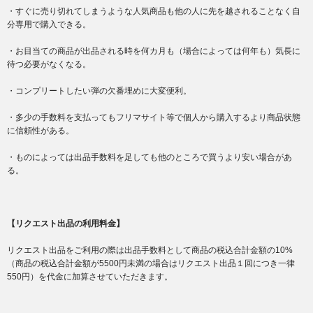
・すぐに売り切れてしまうような人気商品も他の人に先を越されることなく自
分専用で購入できる。
・お目当ての商品が出品される時を何カ月も（場合によっては何年も）気長に
待つ必要がなくなる。
・コンプリートしたい弾の欠番埋めに大変便利。
・多少の手数料を支払ってもフリマサイト等で個人から購入するより商品状態
に信頼性がある。
・ものによっては出品手数料を足しても他のところで買うより安い場合があ
る。
【リクエスト出品の利用料金】
リクエスト出品をご利用の際は出品手数料として商品の税込合計金額の10%
（商品の税込合計金額が5500円未満の場合はリクエスト出品１回につき一律
550円）を代金に加算させていただきます。