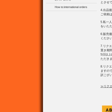
とさせ
How to:international orders
4.出品
ご依頼
5.私
をいた
6.販
くださ
7.リ
置き期
5日以
ただき
8.リ
ますの
訳ござ
≫リク