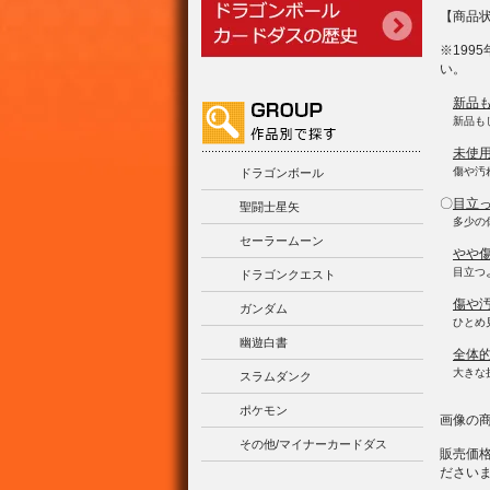
【商品
※19
い。
新品
新品も
未使
傷や汚
ドラゴンボール
〇
目立
聖闘士星矢
多少の
セーラームーン
やや
目立つ
ドラゴンクエスト
傷や
ガンダム
ひとめ
幽遊白書
全体
大きな
スラムダンク
ポケモン
画像の
その他/マイナーカードダス
販売価
ださい