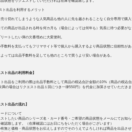
商品状態をリクエストしていただければ在庫を確認致します。
エスト出品を利用するメリット
に売り切れてしまうような人気商品も他の人に先を越されることなく自分専用で購入
当ての商品が出品される時を何カ月も（場合によっては何年も）気長に待つ必要がな
プリートしたい弾の欠番埋めに大変便利。
の手数料を支払ってもフリマサイト等で個人から購入するより商品状態に信頼性があ
によっては出品手数料を足しても他のところで買うより安い場合がある。
エスト出品の利用料金】
スト出品をご利用の際は出品手数料として商品の税込合計金額の10%（商品の税込合
円未満の場合はリクエスト出品１回につき一律550円）を代金に加算させていただき
エスト出品の流れ】
カードについて
エストしたい商品のシリーズ名・カード番号・ご希望の商品状態をメールにてお知ら
を確認致します。（在庫確認にはお日にちをいただく場合がございます）
の有無と価格・商品状態をお伝えしますのでそのうえでよろしければ商品を出品させ