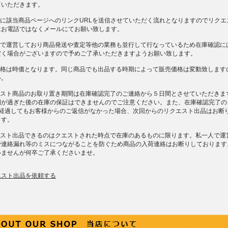
ていただきます。
後に該当商品ページへのリンクURLを送信させていただく流れとなりますのでリクエ
はお電話ではなくメールにてお願い致します。
一人で運営しており商品発送や査定等他の業務も並行して行なっているため在庫確認に
だく場合がございますので予めご了承いただきますようお願い致します。
売価格は時価となります。同じ商品でも出品する時期によって販売価格は変動致します
い。
クエスト商品のお取り置き期間は在庫確認完了のご連絡から５日間とさせていただきま
間が過ぎた後の在庫の保証はできませんのでご注意ください。また、在庫確認完了の
上経過してもお客様からのご返信がなかった場合、次回からのリクエスト出品はお断
ます。
クエスト出品できるのはクエストされた時点で在庫のあるものに限ります。私一人で運
で連絡漏れ等のミスにつながることを防ぐため商品の入荷連絡はお断りしております
いませんが何卒ご了承くださいませ。
エスト出品を依頼する