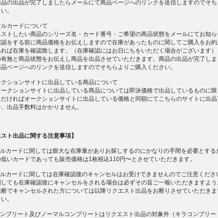
商品の出品が完了しましたらメールにて商品ページへのリンクを送信しますのでそち
さい。
マルカードについて
エストしたい商品のシリーズ名・カード番号・ご希望の商品状態をメールにてお知ら
確認をする前に商品価格をお伝えしますので在庫があったものに関してご購入をお約
あれば在庫を確認致します。（在庫確認にはお日にちをいただく場合がございます）
の有無と商品状態をお伝えし商品を出品させていただきます。商品の出品が完了しま
商品ページへのリンクを送信しますのでそちらよりご購入ください。
ークションサイトに出品している商品について
オークションサイトに出品している商品については即決価格で出品しているものに限
ただければオークションサイトに出品している価格と同額にてこちらのサイトに出品
合、出品手数料はかかりません。
エスト出品に関する注意事項】
ーマルカードに関しては膨大な在庫量がありお探しするのにかなりの手間を必要とする
低いカードであっても販売価格は1枚税込110円〜とさせていただきます。
ーマルカードに関しては在庫確認後のキャンセルはお受けできませんのでご注意くださ
関しても在庫確認後にキャンセルをされる場合は必ずその旨ご一報いただきますよう
無断でキャンセルされた方については以降リクエスト出品をお断りさせていただきま
さい。
ルコンプリート及びノーマルコンプリートはリクエスト出品の対象外（キラコンプリー