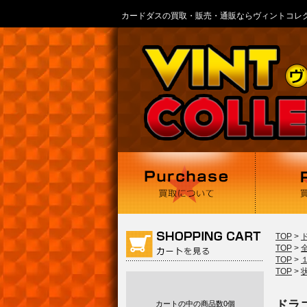
カードダスの買取・販売・通販ならヴィントコレ
TOP
>
TOP
>
TOP
>
TOP
>
ドラゴ
カートの中の商品数
0個