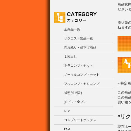
商品状
ださい
※状態
ねます
全商品一覧
リクエスト出品一覧
売れ残り・値下げ商品
１枚出し
キラコンプ・セット
ノーマルコンプ・セット
» 特定
フルコンプ・セミコンプ
この商
状態別で探す
この商
抽プレ・全プレ
買い物
レア
”リ
コンプリートボックス
現在ホ
PSA