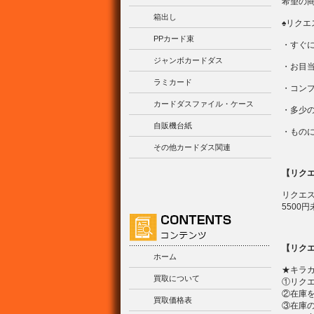
希望の
箱出し
♠リク
PPカード束
・すぐ
ジャンボカードダス
・お目
ラミカード
・コン
カードダスファイル・ケース
・多少
自販機台紙
・もの
その他カードダス関連
【リク
リクエ
5500
【リク
ホーム
★キラ
買取について
①リク
②在庫
買取価格表
③在庫