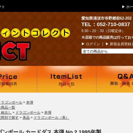
クト
▶
ホ
愛知県清須市寺野郷前62-202
TEL：052-710-0837
9:30～20：30（日曜定休）
※店頭での商品販売は行ってお
▶
ログイン
｜ ▶
新規会員登録
ドラゴンボール
>
本弾
全商品一覧
１枚出し
>
ドラゴンボール
>
本弾
状態別で探す
>
美品
>
ドラゴンボール（美）
ンボール カードダス 本弾 No.2 1995年製