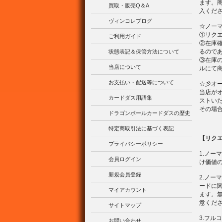
ます。
買取・販売Q＆A
入くだ
ヴィンコレブログ
☆ノー
①リク
ご利用ガイド
②在庫
るので
状態表記＆保管方法について
③在庫
当店について
ルにて
お支払い・配送等について
☆彡オ
当店が
カードダス用語集
ストい
その場
ドラゴンボールカードダスの歴史
特定商取引法に基づく表記
【リク
プライバシーポリシー
1.ノ
会員ログイン
け価値の
新規会員登録
2.ノ
ードに
マイアカウント
ます。
意くだ
サイトマップ
3.フ
お問い合わせ