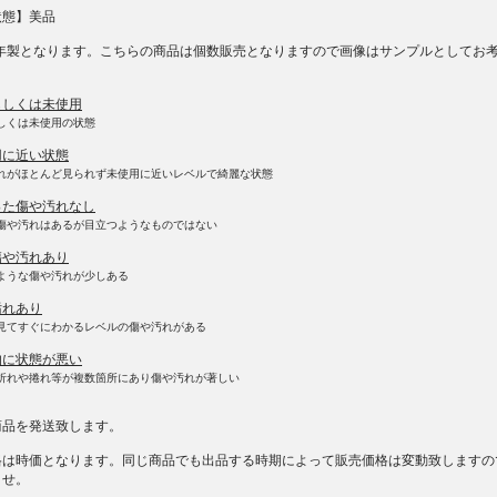
状態】美品
95年製となります。こちらの商品は個数販売となりますので画像はサンプルとしてお
もしくは未使用
しくは未使用の状態
用に近い状態
れがほとんど見られず未使用に近いレベルで綺麗な状態
った傷や汚れなし
傷や汚れはあるが目立つようなものではない
傷や汚れあり
ような傷や汚れが少しある
汚れあり
見てすぐにわかるレベルの傷や汚れがある
的に状態が悪い
折れや捲れ等が複数箇所にあり傷や汚れが著しい
商品を発送致します。
格は時価となります。同じ商品でも出品する時期によって販売価格は変動致しますの
ませ。