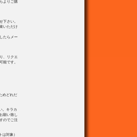
らよりご購
せ下さい。
束いただけ
したらメー
り、リクエ
可能です。
ためどれだ
い。キラカ
お願い致し
すのでご注
トは対象）