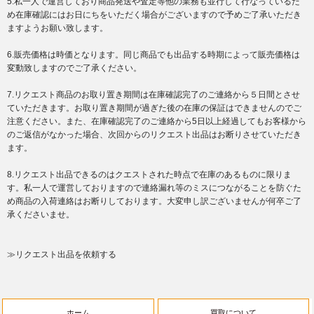
5.私一人で運営しており商品発送や査定等他の業務も並行して行なっているた
め在庫確認にはお日にちをいただく場合がございますので予めご了承いただき
ますようお願い致します。
6.販売価格は時価となります。同じ商品でも出品する時期によって販売価格は
変動致しますのでご了承ください。
7.リクエスト商品のお取り置き期間は在庫確認完了のご連絡から５日間とさせ
ていただきます。お取り置き期間が過ぎた後の在庫の保証はできませんのでご
注意ください。また、在庫確認完了のご連絡から5日以上経過してもお客様から
のご返信がなかった場合、次回からのリクエスト出品はお断りさせていただき
ます。
8.リクエスト出品できるのはクエストされた時点で在庫のあるものに限りま
す。私一人で運営しておりますので連絡漏れ等のミスにつながることを防ぐた
め商品の入荷連絡はお断りしております。大変申し訳ございませんが何卒ご了
承くださいませ。
≫リクエスト出品を依頼する
ホーム
買取について