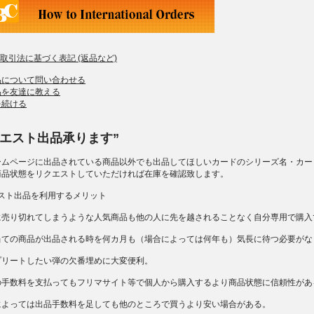
商取引法に基づく表記 (返品など)
品について問い合わせる
品を友達に教える
を続ける
クエスト出品承ります”
ームページに出品されている商品以外でも出品してほしいカードのシリーズ名・カー
商品状態をリクエストしていただければ在庫を確認致します。
エスト出品を利用するメリット
に売り切れてしまうような人気商品も他の人に先を越されることなく自分専用で購入
当ての商品が出品される時を何カ月も（場合によっては何年も）気長に待つ必要がな
プリートしたい弾の欠番埋めに大変便利。
の手数料を支払ってもフリマサイト等で個人から購入するより商品状態に信頼性があ
によっては出品手数料を足しても他のところで買うより安い場合がある。