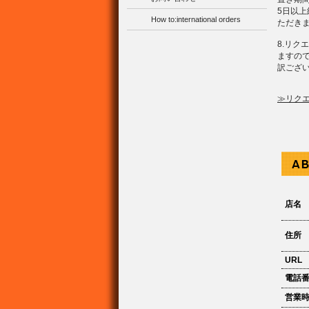
5日以
How to:international orders
ただき
8.リ
ますの
訳ござ
≫リク
店名
住所
URL
電話
営業