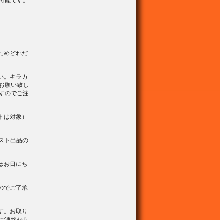
可能です。
ためどれだ
い。キラカ
お願い致し
すのでご注
トは対象）
スト出品の
はお日にち
のでご了承
す。お取り
ご連絡から