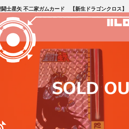
聖闘士星矢 不二家ガムカード 【新生ドラゴンクロス】