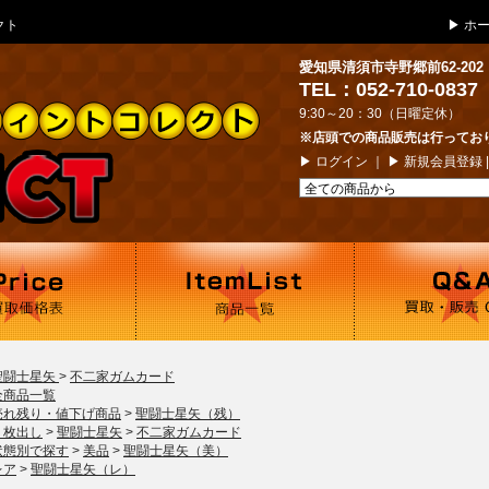
クト
▶
ホ
愛知県清須市寺野郷前62-202
TEL：052-710-0837
9:30～20：30（日曜定休）
※店頭での商品販売は行ってお
▶
ログイン
｜ ▶
新規会員登録
聖闘士星矢
>
不二家ガムカード
全商品一覧
売れ残り・値下げ商品
>
聖闘士星矢（残）
１枚出し
>
聖闘士星矢
>
不二家ガムカード
状態別で探す
>
美品
>
聖闘士星矢（美）
レア
>
聖闘士星矢（レ）