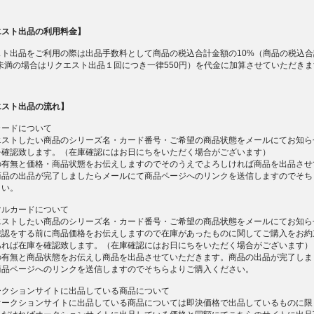
エスト出品の利用料金】
スト出品をご利用の際は出品手数料として商品の税込合計金額の10%（商品の税込合
円未満の場合はリクエスト出品１回につき一律550円）を代金に加算させていただき
エスト出品の流れ】
カードについて
エストしたい商品のシリーズ名・カード番号・ご希望の商品状態をメールにてお知ら
を確認致します。（在庫確認にはお日にちをいただく場合がございます）
の有無と価格・商品状態をお伝えしますのでそのうえでよろしければ商品を出品させ
商品の出品が完了しましたらメールにて商品ページへのリンクを送信しますのでそち
さい。
マルカードについて
エストしたい商品のシリーズ名・カード番号・ご希望の商品状態をメールにてお知ら
確認をする前に商品価格をお伝えしますので在庫があったものに関してご購入をお約
あれば在庫を確認致します。（在庫確認にはお日にちをいただく場合がございます）
の有無と商品状態をお伝えし商品を出品させていただきます。商品の出品が完了しま
商品ページへのリンクを送信しますのでそちらよりご購入ください。
ークションサイトに出品している商品について
オークションサイトに出品している商品については即決価格で出品しているものに限