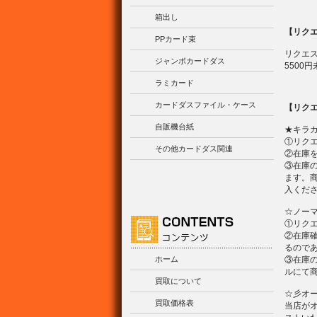
箱出し
【リク
PPカード束
リクエ
ジャンボカードダス
5500
ラミカード
カードダスファイル・ケース
【リク
自販機台紙
★キラ
①リク
その他カードダス関連
②在庫
③在庫
ます。
入くだ
☆ノー
①リク
②在庫
るので
ホーム
③在庫
ルにて
買取について
☆彡オ
買取価格表
当店が