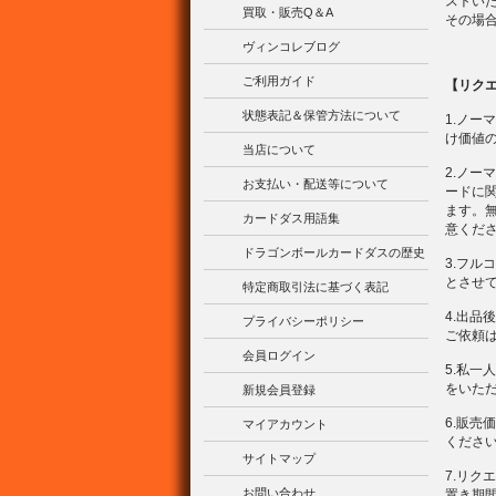
ストい
買取・販売Q＆A
その場
ヴィンコレブログ
ご利用ガイド
【リク
状態表記＆保管方法について
1.ノ
け価値の
当店について
2.ノ
お支払い・配送等について
ードに
ます。
カードダス用語集
意くだ
ドラゴンボールカードダスの歴史
3.フ
とさせ
特定商取引法に基づく表記
4.出品
プライバシーポリシー
ご依頼
会員ログイン
5.私
をいた
新規会員登録
6.販
マイアカウント
くださ
サイトマップ
7.リ
お問い合わせ
置き期