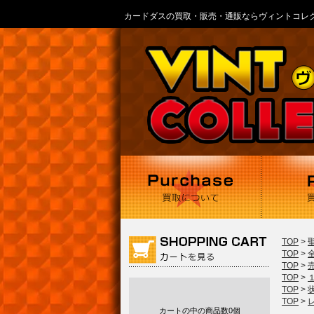
カードダスの買取・販売・通販ならヴィントコレ
TOP
>
TOP
>
TOP
>
TOP
>
TOP
>
TOP
>
カートの中の商品数
0個