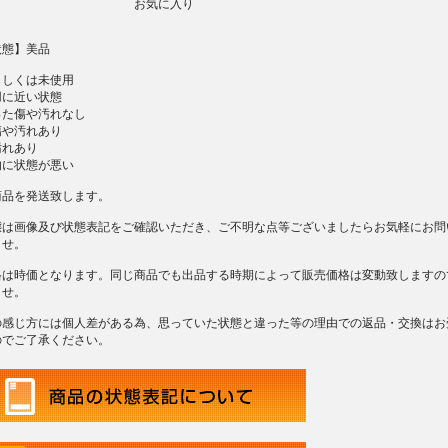
お気に入り
状態】美品
しくは未使用
に近い状態
た傷や汚れなし
傷や汚れあり
れあり
に状態が悪い
商品を発送致します。
態は画像及び状態表記をご確認いただき、ご不明な点等ございましたらお気軽にお問
ませ。
格は時価となります。同じ商品でも出品する時期によって販売価格は変動致しますの
ませ。
の感じ方には個人差がある為、思っていた状態と違った等の理由での返品・交換はお
のでご了承ください。