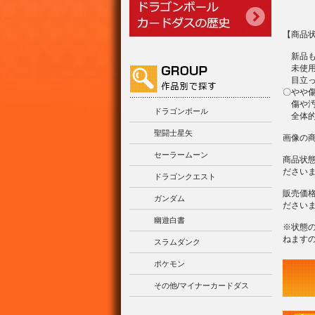
【商品
新品も
未使用
目立っ
〇やや
傷や汚
ドラゴンボール
全体的
聖闘士星矢
画像の
セーラームーン
商品状
ださい
ドラゴンクエスト
販売価
ガンダム
ださい
幽遊白書
※状態
ねます
スラムダンク
ポケモン
その他/マイナーカードダス