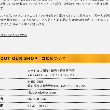
上経過してもお客様からのご返信がなかった場合、次回からのリクエスト出品はお断
ます。
クエスト出品できるのはクエストされた時点で在庫のあるものに限ります。私一人で運
で連絡漏れ等のミスにつながることを防ぐため商品の入荷連絡はお断りしております
いませんが何卒ご了承くださいませ。
エスト出品を依頼する
カードダス買取・販売・通販専門店
VINT COLLECT（ヴィントコレクト）
〒452-0908
愛知県清須市寺野郷前62 SATマンション202
https://vintcollect.com
番号
052-710-0837
時間
9：30～20：30