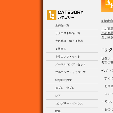
» 特定
全商品一覧
この商
この商
リクエスト出品一覧
買い物
売れ残り・値下げ商品
１枚出し
”リ
キラコンプ・セット
現在ホ
希望の
ノーマルコンプ・セット
♠リク
フルコンプ・セミコンプ
・すぐ
状態別で探す
・お目
抽プレ・全プレ
・コン
レア
・多少
コンプリートボックス
・もの
PSA