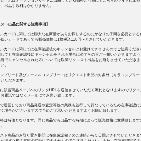
ただければオークションサイトに出品している価格と同額にてこちらのサイトに出品
合、出品手数料はかかりません。
エスト出品に関する注意事項】
ーマルカードに関しては膨大な在庫量がありお探しするのにかなりの手間を必要とする
低いカードであっても販売価格は1枚税込110円〜とさせていただきます。
ーマルカードに関しては在庫確認後のキャンセルはお受けできませんのでご注意くださ
関しても在庫確認後にキャンセルをされる場合は必ずその旨ご一報いただきますよう
無断でキャンセルされた方については以降リクエスト出品をお断りさせていただきま
さい。
ルコンプリート及びノーマルコンプリートはリクエスト出品の対象外（キラコンプリー
ていただきます。
後に該当商品ページへのリンクURLを送信させていただく流れとなりますのでリクエ
はお電話ではなくメールにてお願い致します。
一人で運営しており商品発送や査定等他の業務も並行して行なっているため在庫確認に
だく場合がございますので予めご了承いただきますようお願い致します。
売価格は時価となります。同じ商品でも出品する時期によって販売価格は変動致します
い。
クエスト商品のお取り置き期間は在庫確認完了のご連絡から５日間とさせていただきま
間が過ぎた後の在庫の保証はできませんのでご注意ください。また、在庫確認完了の