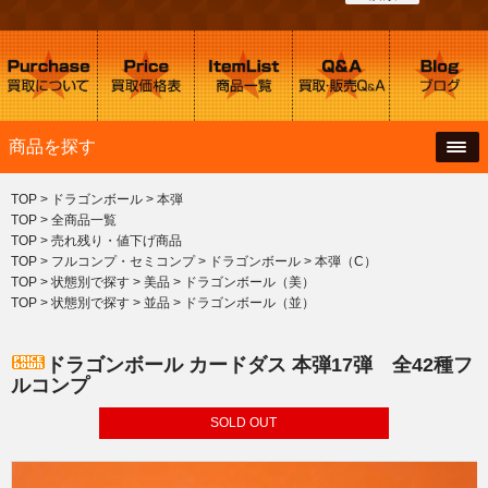
商品を探す
TOP
>
ドラゴンボール
>
本弾
TOP
>
全商品一覧
TOP
>
売れ残り・値下げ商品
TOP
>
フルコンプ・セミコンプ
>
ドラゴンボール
>
本弾（C）
TOP
>
状態別で探す
>
美品
>
ドラゴンボール（美）
TOP
>
状態別で探す
>
並品
>
ドラゴンボール（並）
ドラゴンボール カードダス 本弾17弾 全42種フ
ルコンプ
SOLD OUT