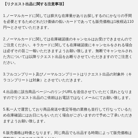
【リクエスト出品に関する注意事項】
1.ノーマルカードに関しては膨大な在庫量がありお探しするのにかなりの手間
を必要とするためどれだけ価値の低いカードであっても販売価格は1枚税込110
円〜とさせていただきます。
2.ノーマルカードに関しては在庫確認後のキャンセルはお受けできませんので
ご注意ください。キラカードに関しても在庫確認後にキャンセルをされる場合
は必ずその旨ご一報いただきますようお願い致します。無断でキャンセルされ
た方については以降リクエスト出品をお断りさせていただきますのでご注意く
ださい。
3.フルコンプリート及びノーマルコンプリートはリクエスト出品の対象外（キ
ラコンプリートは対象）とさせていただきます。
4.出品後に該当商品ページへのリンクURLを送信させていただく流れとなりま
すのでリクエスト出品のご依頼はお電話ではなくメールにてお願い致します。
5.私一人で運営しており商品発送や査定等他の業務も並行して行なっているた
め在庫確認にはお日にちをいただく場合がございますので予めご了承いただき
ますようお願い致します。
6.販売価格は時価となります。同じ商品でも出品する時期によって販売価格は