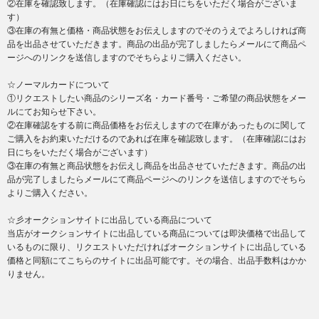
②在庫を確認致します。（在庫確認にはお日にちをいただく場合がございま
す）
③在庫の有無と価格・商品状態をお伝えしますのでそのうえでよろしければ商
品を出品させていただきます。商品の出品が完了しましたらメールにて商品ペ
ージへのリンクを送信しますのでそちらよりご購入ください。
☆ノーマルカードについて
①リクエストしたい商品のシリーズ名・カード番号・ご希望の商品状態をメー
ルにてお知らせ下さい。
②在庫確認をする前に商品価格をお伝えしますので在庫があったものに関して
ご購入をお約束いただけるのであれば在庫を確認致します。（在庫確認にはお
日にちをいただく場合がございます）
③在庫の有無と商品状態をお伝えし商品を出品させていただきます。商品の出
品が完了しましたらメールにて商品ページへのリンクを送信しますのでそちら
よりご購入ください。
☆彡オークションサイトに出品している商品について
当店がオークションサイトに出品している商品については即決価格で出品して
いるものに限り、リクエストいただければオークションサイトに出品している
価格と同額にてこちらのサイトに出品可能です。その場合、出品手数料はかか
りません。