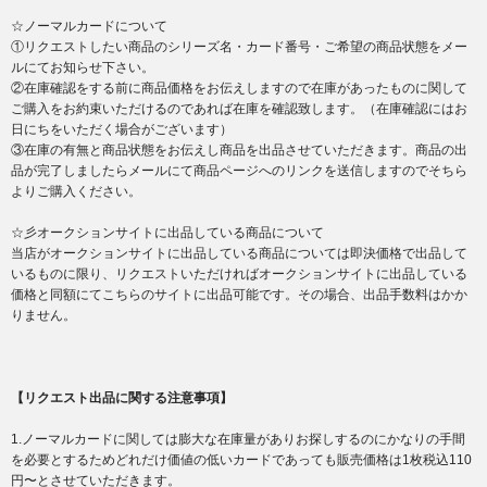
☆ノーマルカードについて
①リクエストしたい商品のシリーズ名・カード番号・ご希望の商品状態をメー
ルにてお知らせ下さい。
②在庫確認をする前に商品価格をお伝えしますので在庫があったものに関して
ご購入をお約束いただけるのであれば在庫を確認致します。（在庫確認にはお
日にちをいただく場合がございます）
③在庫の有無と商品状態をお伝えし商品を出品させていただきます。商品の出
品が完了しましたらメールにて商品ページへのリンクを送信しますのでそちら
よりご購入ください。
☆彡オークションサイトに出品している商品について
当店がオークションサイトに出品している商品については即決価格で出品して
いるものに限り、リクエストいただければオークションサイトに出品している
価格と同額にてこちらのサイトに出品可能です。その場合、出品手数料はかか
りません。
【リクエスト出品に関する注意事項】
1.ノーマルカードに関しては膨大な在庫量がありお探しするのにかなりの手間
を必要とするためどれだけ価値の低いカードであっても販売価格は1枚税込110
円〜とさせていただきます。