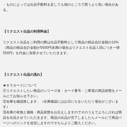
・ものによっては出品手数料を足しても他のところで買うより安い場合があ
る。
【リクエスト出品の利用料金】
リクエスト出品をご利用の際は出品手数料として商品の税込合計金額の10%
（商品の税込合計金額が5500円未満の場合はリクエスト出品１回につき一律
550円）を代金に加算させていただきます。
【リクエスト出品の流れ】
★キラカードについて
①リクエストしたい商品のシリーズ名・カード番号・ご希望の商品状態をメー
ルにてお知らせ下さい。
②在庫を確認致します。（在庫確認にはお日にちをいただく場合がございま
す）
③在庫の有無と価格・商品状態をお伝えしますのでそのうえでよろしければ商
品を出品させていただきます。商品の出品が完了しましたらメールにて商品ペ
ージへのリンクを送信しますのでそちらよりご購入ください。