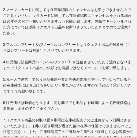
2.ノーマルカードに関しては在庫確認後のキャンセルはお受けできませんので
ご注意ください。キラカードに関しても在庫確認後にキャンセルをされる場合
は必ずその旨ご一報いただきますようお願い致します。無断でキャンセルされ
た方については以降リクエスト出品をお断りさせていただきますのでご注意く
ださい。
3.フルコンプリート及びノーマルコンプリートはリクエスト出品の対象外（キ
ラコンプリートは対象）とさせていただきます。
4.出品後に該当商品ページへのリンクURLを送信させていただく流れとなりま
すのでリクエスト出品のご依頼はお電話ではなくメールにてお願い致します。
5.私一人で運営しており商品発送や査定等他の業務も並行して行なっているた
め在庫確認にはお日にちをいただく場合がございますので予めご了承いただき
ますようお願い致します。
6.販売価格は時価となります。同じ商品でも出品する時期によって販売価格は
変動致しますのでご了承ください。
7.リクエスト商品のお取り置き期間は在庫確認完了のご連絡から５日間とさせ
ていただきます。お取り置き期間が過ぎた後の在庫の保証はできませんのでご
注意ください。また、在庫確認完了のご連絡から5日以上経過してもお客様から