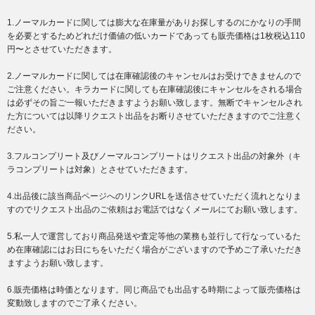
1.ノーマルカードに関しては膨大な在庫量がありお探しするのにかなりの手間
を必要とするためどれだけ価値の低いカードであっても販売価格は1枚税込110
円〜とさせていただきます。
2.ノーマルカードに関しては在庫確認後のキャンセルはお受けできませんので
ご注意ください。キラカードに関しても在庫確認後にキャンセルをされる場合
は必ずその旨ご一報いただきますようお願い致します。無断でキャンセルされ
た方については以降リクエスト出品をお断りさせていただきますのでご注意く
ださい。
3.フルコンプリート及びノーマルコンプリートはリクエスト出品の対象外（キ
ラコンプリートは対象）とさせていただきます。
4.出品後に該当商品ページへのリンクURLを送信させていただく流れとなりま
すのでリクエスト出品のご依頼はお電話ではなくメールにてお願い致します。
5.私一人で運営しており商品発送や査定等他の業務も並行して行なっているた
め在庫確認にはお日にちをいただく場合がございますので予めご了承いただき
ますようお願い致します。
6.販売価格は時価となります。同じ商品でも出品する時期によって販売価格は
変動致しますのでご了承ください。