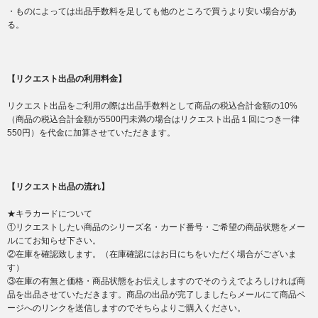
・ものによっては出品手数料を足しても他のところで買うより安い場合があ
る。
【リクエスト出品の利用料金】
リクエスト出品をご利用の際は出品手数料として商品の税込合計金額の10%
（商品の税込合計金額が5500円未満の場合はリクエスト出品１回につき一律
550円）を代金に加算させていただきます。
【リクエスト出品の流れ】
★キラカードについて
①リクエストしたい商品のシリーズ名・カード番号・ご希望の商品状態をメー
ルにてお知らせ下さい。
②在庫を確認致します。（在庫確認にはお日にちをいただく場合がございま
す）
③在庫の有無と価格・商品状態をお伝えしますのでそのうえでよろしければ商
品を出品させていただきます。商品の出品が完了しましたらメールにて商品ペ
ージへのリンクを送信しますのでそちらよりご購入ください。