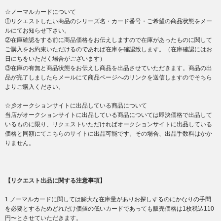
☆ノーマルカードについて
①リクエストしたい商品のシリーズ名・カード番号・ご希望の商品状態をメー
ルにてお知らせ下さい。
②在庫確認をする前に商品価格をお伝えしますので在庫があったものに関して
ご購入をお約束いただけるのであれば在庫を確認致します。（在庫確認にはお
日にちをいただく場合がございます）
③在庫の有無と商品状態をお伝えし商品を出品させていただきます。商品の出
品が完了しましたらメールにて商品ページへのリンクを送信しますのでそちら
よりご購入ください。
☆彡オークションサイトに出品している商品について
当店がオークションサイトに出品している商品については即決価格で出品して
いるものに限り、リクエストいただければオークションサイトに出品している
価格と同額にてこちらのサイトに出品可能です。その場合、出品手数料はかか
りません。
【リクエスト出品に関する注意事項】
1.ノーマルカードに関しては膨大な在庫量がありお探しするのにかなりの手間
を必要とするためどれだけ価値の低いカードであっても販売価格は1枚税込110
円〜とさせていただきます。