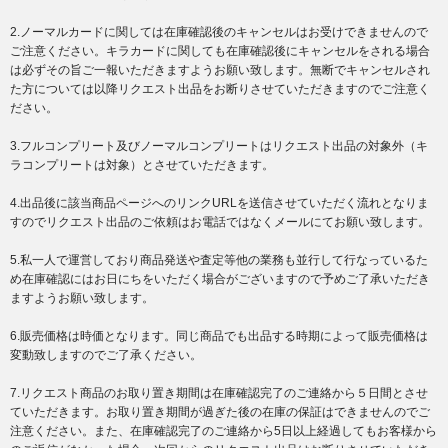
2.ノーマルカードに関しては在庫確認後のキャンセルはお受けできませんので
ご注意ください。キラカードに関しても在庫確認後にキャンセルをされる場合
は必ずその旨ご一報いただきますようお願い致します。無断でキャンセルされ
た方については以降リクエスト出品をお断りさせていただきますのでご注意く
ださい。
3.フルコンプリート及びノーマルコンプリートはリクエスト出品の対象外（キ
ラコンプリートは対象）とさせていただきます。
4.出品後に該当商品ページへのリンクURLを送信させていただく流れとなりま
すのでリクエスト出品のご依頼はお電話ではなくメールにてお願い致します。
5.私一人で運営しており商品発送や査定等他の業務も並行して行なっているた
め在庫確認にはお日にちをいただく場合がございますので予めご了承いただき
ますようお願い致します。
6.販売価格は時価となります。同じ商品でも出品する時期によって販売価格は
変動致しますのでご了承ください。
7.リクエスト商品のお取り置き期間は在庫確認完了のご連絡から５日間とさせ
ていただきます。お取り置き期間が過ぎた後の在庫の保証はできませんのでご
注意ください。また、在庫確認完了のご連絡から5日以上経過してもお客様から