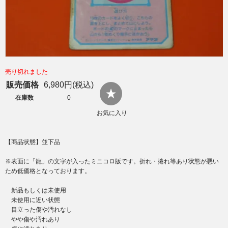
売り切れました
販売価格
6,980円(税込)
在庫数
0
お気に入り
【商品状態】並下品
※表面に「龍」の文字が入ったミニコロ版です。折れ・捲れ等あり状態が悪い
ため低価格となっております。
新品もしくは未使用
未使用に近い状態
目立った傷や汚れなし
やや傷や汚れあり