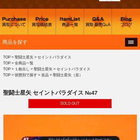
商品を探す
TOP
>
聖闘士星矢
>
セイントパラダイス
TOP
>
全商品一覧
TOP
>
１枚出し
>
聖闘士星矢
>
セイントパラダイス
TOP
>
状態別で探す
>
並品
>
聖闘士星矢（並）
聖闘士星矢 セイントパラダイス №47
SOLD OUT