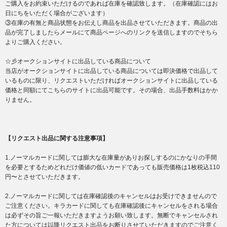
ご購入をお約束いただけるのであれば在庫を確認致します。（在庫確認にはお
日にちをいただく場合がございます）
③在庫の有無と商品状態をお伝えし商品を出品させていただきます。商品の出
品が完了しましたらメールにて商品ページへのリンクを送信しますのでそちら
よりご購入ください。
☆彡オークションサイトに出品している商品について
当店がオークションサイトに出品している商品については即決価格で出品して
いるものに限り、リクエストいただければオークションサイトに出品している
価格と同額にてこちらのサイトに出品可能です。その場合、出品手数料はかか
りません。
【リクエスト出品に関する注意事項】
1.ノーマルカードに関しては膨大な在庫量がありお探しするのにかなりの手間
を必要とするためどれだけ価値の低いカードであっても販売価格は1枚税込110
円〜とさせていただきます。
2.ノーマルカードに関しては在庫確認後のキャンセルはお受けできませんので
ご注意ください。キラカードに関しても在庫確認後にキャンセルをされる場合
は必ずその旨ご一報いただきますようお願い致します。無断でキャンセルされ
た方については以降リクエスト出品をお断りさせていただきますのでご注意く