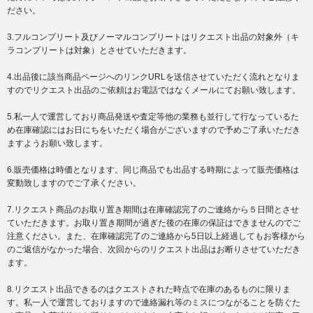
ださい。
3.フルコンプリート及びノーマルコンプリートはリクエスト出品の対象外（キ
ラコンプリートは対象）とさせていただきます。
4.出品後に該当商品ページへのリンクURLを送信させていただく流れとなりま
すのでリクエスト出品のご依頼はお電話ではなくメールにてお願い致します。
5.私一人で運営しており商品発送や査定等他の業務も並行して行なっているた
め在庫確認にはお日にちをいただく場合がございますので予めご了承いただき
ますようお願い致します。
6.販売価格は時価となります。同じ商品でも出品する時期によって販売価格は
変動致しますのでご了承ください。
7.リクエスト商品のお取り置き期間は在庫確認完了のご連絡から５日間とさせ
ていただきます。お取り置き期間が過ぎた後の在庫の保証はできませんのでご
注意ください。また、在庫確認完了のご連絡から5日以上経過してもお客様から
のご返信がなかった場合、次回からのリクエスト出品はお断りさせていただき
ます。
8.リクエスト出品できるのはクエストされた時点で在庫のあるものに限りま
す。私一人で運営しておりますので連絡漏れ等のミスにつながることを防ぐた