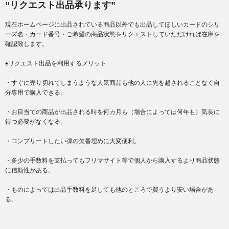
”リクエスト出品承ります”
現在ホームページに出品されている商品以外でも出品してほしいカードのシリ
ーズ名・カード番号・ご希望の商品状態をリクエストしていただければ在庫を
確認致します。
♠リクエスト出品を利用するメリット
・すぐに売り切れてしまうような人気商品も他の人に先を越されることなく自
分専用で購入できる。
・お目当ての商品が出品される時を何カ月も（場合によっては何年も）気長に
待つ必要がなくなる。
・コンプリートしたい弾の欠番埋めに大変便利。
・多少の手数料を支払ってもフリマサイト等で個人から購入するより商品状態
に信頼性がある。
・ものによっては出品手数料を足しても他のところで買うより安い場合があ
る。