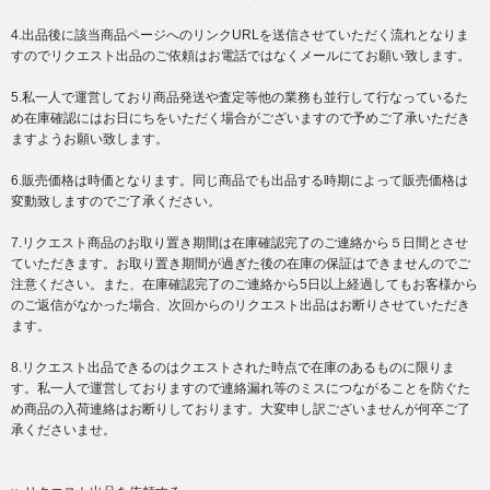
4.出品後に該当商品ページへのリンクURLを送信させていただく流れとなりま
すのでリクエスト出品のご依頼はお電話ではなくメールにてお願い致します。
5.私一人で運営しており商品発送や査定等他の業務も並行して行なっているた
め在庫確認にはお日にちをいただく場合がございますので予めご了承いただき
ますようお願い致します。
6.販売価格は時価となります。同じ商品でも出品する時期によって販売価格は
変動致しますのでご了承ください。
7.リクエスト商品のお取り置き期間は在庫確認完了のご連絡から５日間とさせ
ていただきます。お取り置き期間が過ぎた後の在庫の保証はできませんのでご
注意ください。また、在庫確認完了のご連絡から5日以上経過してもお客様から
のご返信がなかった場合、次回からのリクエスト出品はお断りさせていただき
ます。
8.リクエスト出品できるのはクエストされた時点で在庫のあるものに限りま
す。私一人で運営しておりますので連絡漏れ等のミスにつながることを防ぐた
め商品の入荷連絡はお断りしております。大変申し訳ございませんが何卒ご了
承くださいませ。