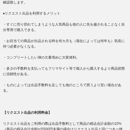
確認致します。
♠リクエスト出品を利用するメリット
・すぐに売り切れてしまうような人気商品も他の人に先を越されることなく自
分専用で購入できる。
・お目当ての商品が出品される時を何カ月も（場合によっては何年も）気長に
待つ必要がなくなる。
・コンプリートしたい弾の欠番埋めに大変便利。
・多少の手数料を支払ってもフリマサイト等で個人から購入するより商品状態
に信頼性がある。
・ものによっては出品手数料を足しても他のところで買うより安い場合があ
る。
【リクエスト出品の利用料金】
リクエスト出品をご利用の際は出品手数料として商品の税込合計金額の10%
（商品の税込合計金額が5500円未満の場合はリクエスト出品１回につき一律