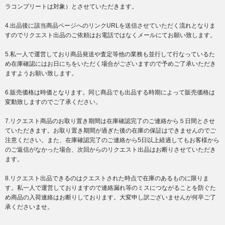
ラコンプリートは対象）とさせていただきます。
4.出品後に該当商品ページへのリンクURLを送信させていただく流れとなりま
すのでリクエスト出品のご依頼はお電話ではなくメールにてお願い致します。
5.私一人で運営しており商品発送や査定等他の業務も並行して行なっているた
め在庫確認にはお日にちをいただく場合がございますので予めご了承いただき
ますようお願い致します。
6.販売価格は時価となります。同じ商品でも出品する時期によって販売価格は
変動致しますのでご了承ください。
7.リクエスト商品のお取り置き期間は在庫確認完了のご連絡から５日間とさせ
ていただきます。お取り置き期間が過ぎた後の在庫の保証はできませんのでご
注意ください。また、在庫確認完了のご連絡から5日以上経過してもお客様から
のご返信がなかった場合、次回からのリクエスト出品はお断りさせていただき
ます。
8.リクエスト出品できるのはクエストされた時点で在庫のあるものに限りま
す。私一人で運営しておりますので連絡漏れ等のミスにつながることを防ぐた
め商品の入荷連絡はお断りしております。大変申し訳ございませんが何卒ご了
承くださいませ。