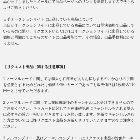
品が完了しましたらメールにて商品ページへのリンクを送信しますのでそちら
よりご購入ください。
☆彡オークションサイトに出品している商品について
当店がオークションサイトに出品している商品については即決価格で出品して
いるものに限り、リクエストいただければオークションサイトに出品している
価格と同額にてこちらのサイトに出品可能です。その場合、出品手数料はかか
りません。
【リクエスト出品に関する注意事項】
1.ノーマルカードに関しては膨大な在庫量がありお探しするのにかなりの手間
を必要とするためどれだけ価値の低いカードであっても販売価格は1枚税込110
円〜とさせていただきます。
2.ノーマルカードに関しては在庫確認後のキャンセルはお受けできませんので
ご注意ください。キラカードに関しても在庫確認後にキャンセルをされる場合
は必ずその旨ご一報いただきますようお願い致します。無断でキャンセルされ
た方については以降リクエスト出品をお断りさせていただきますのでご注意く
ださい。
3.フルコンプリート及びノーマルコンプリートはリクエスト出品の対象外（キ