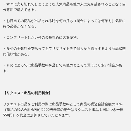
・すぐに売り切れてしまうような人気商品も他の人に先を越されることなく自
分専用で購入できる。
・お目当ての商品が出品される時を何カ月も（場合によっては何年も）気長に
待つ必要がなくなる。
・コンプリートしたい弾の欠番埋めに大変便利。
・多少の手数料を支払ってもフリマサイト等で個人から購入するより商品状態
に信頼性がある。
・ものによっては出品手数料を足しても他のところで買うより安い場合があ
る。
【リクエスト出品の利用料金】
リクエスト出品をご利用の際は出品手数料として商品の税込合計金額の10%
（商品の税込合計金額が5500円未満の場合はリクエスト出品１回につき一律
550円）を代金に加算させていただきます。