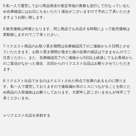
5.私一人で運営しており商品発送や査定等他の業務も並行して行なっているた
め在庫確認にはお日にちをいただく場合がございますので予めご了承いただき
ますようお願い致します。
6.販売価格は時価となります。同じ商品でも出品する時期によって販売価格は
変動致しますのでご了承ください。
7.リクエスト商品のお取り置き期間は在庫確認完了のご連絡から５日間とさせ
ていただきます。お取り置き期間が過ぎた後の在庫の保証はできませんのでご
注意ください。また、在庫確認完了のご連絡から5日以上経過してもお客様から
のご返信がなかった場合、次回からのリクエスト出品はお断りさせていただき
ます。
8.リクエスト出品できるのはクエストされた時点で在庫のあるものに限りま
す。私一人で運営しておりますので連絡漏れ等のミスにつながることを防ぐた
め商品の入荷連絡はお断りしております。大変申し訳ございませんが何卒ご了
承くださいませ。
≫リクエスト出品を依頼する