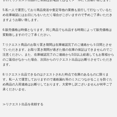
すのでリクエスト出品のご依頼はお電話ではなくメールにてお願い致します。
5.私一人で運営しており商品発送や査定等他の業務も並行して行なっているた
め在庫確認にはお日にちをいただく場合がございますので予めご了承いただき
ますようお願い致します。
6.販売価格は時価となります。同じ商品でも出品する時期によって販売価格は
変動致しますのでご了承ください。
7.リクエスト商品のお取り置き期間は在庫確認完了のご連絡から５日間とさせ
ていただきます。お取り置き期間が過ぎた後の在庫の保証はできませんのでご
注意ください。また、在庫確認完了のご連絡から5日以上経過してもお客様から
のご返信がなかった場合、次回からのリクエスト出品はお断りさせていただき
ます。
8.リクエスト出品できるのはクエストされた時点で在庫のあるものに限りま
す。私一人で運営しておりますので連絡漏れ等のミスにつながることを防ぐた
め商品の入荷連絡はお断りしております。大変申し訳ございませんが何卒ご了
承くださいませ。
≫リクエスト出品を依頼する