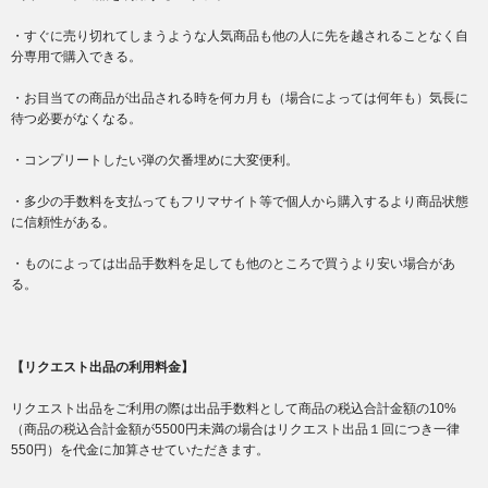
・すぐに売り切れてしまうような人気商品も他の人に先を越されることなく自
分専用で購入できる。
・お目当ての商品が出品される時を何カ月も（場合によっては何年も）気長に
待つ必要がなくなる。
・コンプリートしたい弾の欠番埋めに大変便利。
・多少の手数料を支払ってもフリマサイト等で個人から購入するより商品状態
に信頼性がある。
・ものによっては出品手数料を足しても他のところで買うより安い場合があ
る。
【リクエスト出品の利用料金】
リクエスト出品をご利用の際は出品手数料として商品の税込合計金額の10%
（商品の税込合計金額が5500円未満の場合はリクエスト出品１回につき一律
550円）を代金に加算させていただきます。