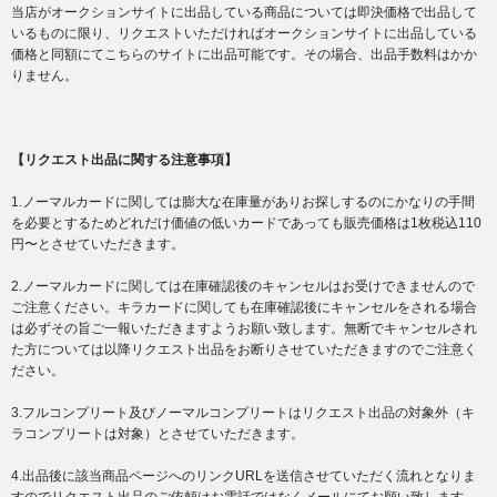
当店がオークションサイトに出品している商品については即決価格で出品して
いるものに限り、リクエストいただければオークションサイトに出品している
価格と同額にてこちらのサイトに出品可能です。その場合、出品手数料はかか
りません。
【リクエスト出品に関する注意事項】
1.ノーマルカードに関しては膨大な在庫量がありお探しするのにかなりの手間
を必要とするためどれだけ価値の低いカードであっても販売価格は1枚税込110
円〜とさせていただきます。
2.ノーマルカードに関しては在庫確認後のキャンセルはお受けできませんので
ご注意ください。キラカードに関しても在庫確認後にキャンセルをされる場合
は必ずその旨ご一報いただきますようお願い致します。無断でキャンセルされ
た方については以降リクエスト出品をお断りさせていただきますのでご注意く
ださい。
3.フルコンプリート及びノーマルコンプリートはリクエスト出品の対象外（キ
ラコンプリートは対象）とさせていただきます。
4.出品後に該当商品ページへのリンクURLを送信させていただく流れとなりま