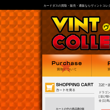
カードダスの買取・販売・通販ならヴィントコレ
TOP
>
ドラゴ
[ 並び順
全 [1]
カートの中の商品数
0個