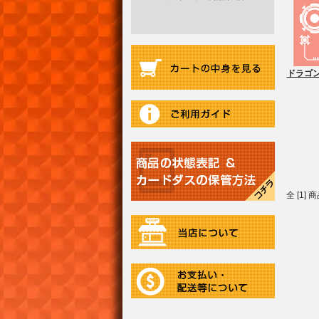
ドラゴン
全 [1]