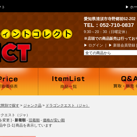
クト
▶
ホ
愛知県清須市寺野郷前62-202
TEL：052-710-0837
9:30～20：30（日曜定休）
※店頭での商品販売は行ってお
▶
ログイン
｜ ▶
新規会員登録
状態別で探す
>
ジャンク品
>
ドラゴンクエスト（ジャ）
ンクエスト（ジャ）
を変更 ] -
新着順
-
旧着順
-
価格が安い順
 商品中 [1-1] 商品を表示しています