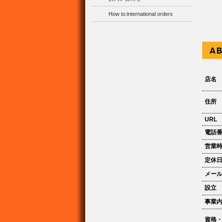
How to:international orders
店名
住所
URL
電話
営業
定休
メー
設立
事業
資格