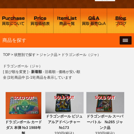
商品を探す
TOP
>
状態別で探す
>
ジャンク品
>
ドラゴンボール（ジャ）
ドラゴンボール（ジャ）
[ 並び順を変更 ] -
新着順
-
旧着順
-
価格が安い順
全 [19] 商品中 [1-19] 商品を表示しています
SOLD OUT
SOLD OUT
SOLD OUT
ドラゴンボール ビジュ
ドラゴンボール スーパ
ドラゴンボール カード
アルアドベンチャー
ーバトル №265 ジャ
ダス 本弾 №3 1988年
№173
ンク品
製
330円(税込)
330円(税込)